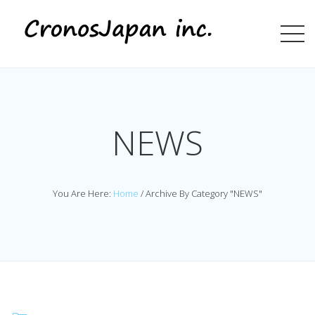
NEWS
You Are Here:
Home
/
Archive By Category "NEWS"