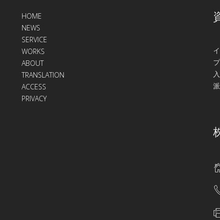
HOME
NEWS
SERVICE
イ
WORKS
プ
ABOUT
入
TRANSLATION
派
ACCESS
PRIVACY