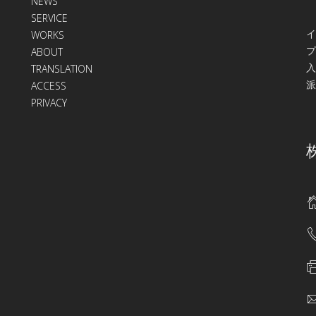
NEWS
SERVICE
イ
WORKS
プ
ABOUT
入
TRANSLATION
派
ACCESS
PRIVACY