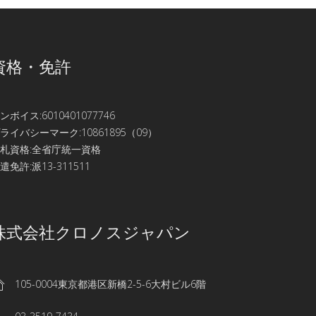
資格・免許
ンボイス:6010401077746
ライバシーマーク:10861895（09）
札資格:全省庁統一資格
遣免許:派13-311511
株式会社クロノスジャパン
105-0004東京都港区新橋2-5-6大村ビル6階