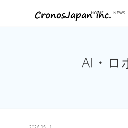
HOME
NEWS
AI・
2026.05.11