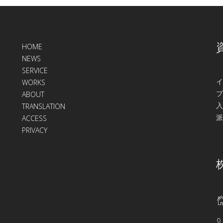
HOME
NEWS
SERVICE
イ
WORKS
プ
ABOUT
入
TRANSLATION
派
ACCESS
PRIVACY