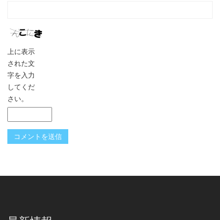
上に表示
された文
字を入力
してくだ
さい。