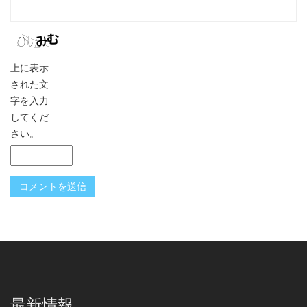
上に表示
された文
字を入力
してくだ
さい。
最新情報