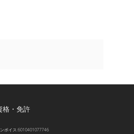
資格・免許
ンボイス:6010401077746