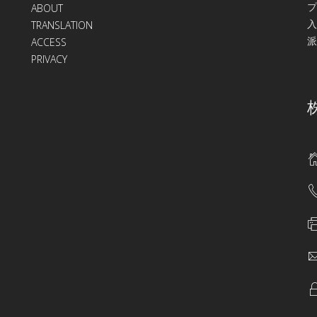
プ
ABOUT
入
TRANSLATION
派
ACCESS
PRIVACY