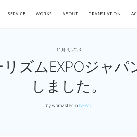
SERVICE
WORKS
ABOUT
TRANSLATION
AC
11月 3, 2023
リズムEXPOジャパン
しました。
by wpmaster in
NEWS