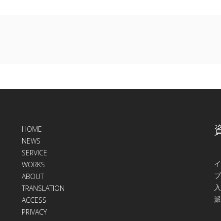
HOME
NEWS
SERVICE
イ
WORKS
プ
ABOUT
入
TRANSLATION
派
ACCESS
PRIVACY