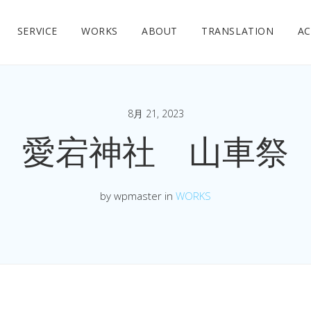
SERVICE
WORKS
ABOUT
TRANSLATION
AC
8月 21, 2023
愛宕神社 山車祭
by wpmaster in
WORKS