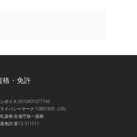
資格・免許
ンボイス:6010401077746
ライバシーマーク:10861895（09）
札資格:全省庁統一資格
遣免許:派13-311511