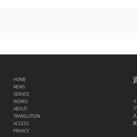
HOME
NEWS
SERVICE
イ
WORKS
プ
ABOUT
入
TRANSLATION
派
ACCESS
PRIVACY