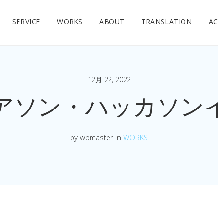
SERVICE
WORKS
ABOUT
TRANSLATION
AC
12月 22, 2022
アソン・ハッカソン
by wpmaster in
WORKS