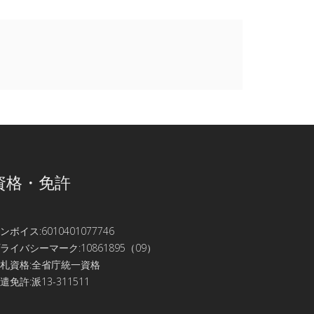
資格・免許
ンボイス:6010401077746
ライバシーマーク:10861895（09）
札資格:全省庁統一資格
遣免許:派13-311511