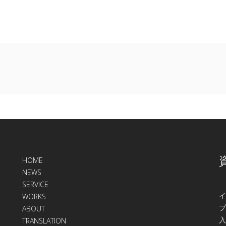
HOME
NEWS
SERVICE
イ
WORKS
プ
ABOUT
入
TRANSLATION