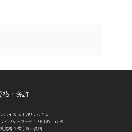
資格・免許
ンボイス:6010401077746
ライバシーマーク:10861895（09）
札資格:全省庁統一資格