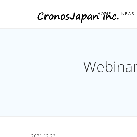
HOME
NEWS
Webi
2021.12.22