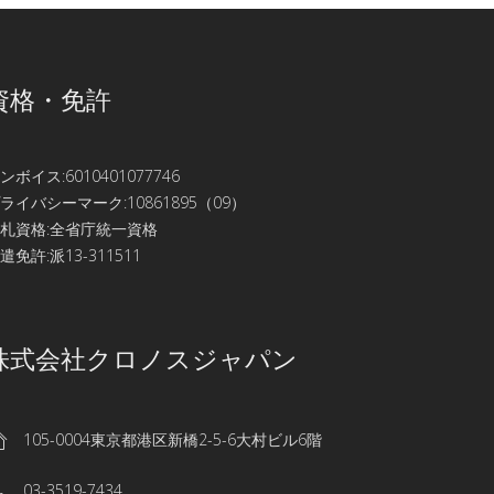
資格・免許
ンボイス:6010401077746
ライバシーマーク:10861895（09）
札資格:全省庁統一資格
遣免許:派13-311511
株式会社クロノスジャパン
105-0004東京都港区新橋2-5-6大村ビル6階
03-3519-7434