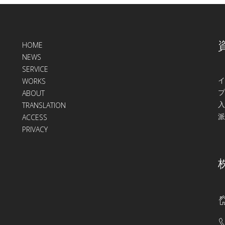
HOME
NEWS
SERVICE
イ
WORKS
プ
ABOUT
入
TRANSLATION
派
ACCESS
PRIVACY