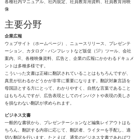
各種社内マニュアル、社内規定、社員教育用資料、社員教育用映
像
主要分野
企業広報
ウェブサイト（ホームページ）、ニュースリリース、プレゼンテ
ーション、カタログ・パンフレットなど販促（SP）ツール、会社
案内、IR、各種映像資料、広告と、企業の広報にかかわるドキュメ
ントは多種多様です。
こういった文書は正確に翻訳されていることはもちろんですが、
真意が伝わるかどうかが非常に重要になります。翻訳対象言語を
母国語とする方にとって、わかりやすく、自然な言葉であること
はもちろんですが、広告表現としてのインパクトや表現の美しさ
を損なわない翻訳が求められます。
ビジネス文書
一般的な書状から、プレゼンテーションなど編集レイアウトはも
ちろん、翻訳する内容に応じて、翻訳者、ライターを手配し、適
切な翻訳を行います。たとえば、通常のビジネス文書であればワ