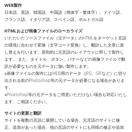
WEB製作
日本語、英語、韓国語、中国語（簡体字・繁体字）、ドイツ語、
フランス語、イタリア語、スペイン語、ポルトガル語
HTMLおよび画像ファイルのローカライズ
いただいたソースファイル（元データ）のHTMLをターゲット言語
の環境に合わせて変換（文字コード変換）し、翻訳した文章に差
し替えを行います。原則的に元言語のレイアウトに即して製作し
ます。 また、タイトル、ボタン、バナーなどの画像ファイルで翻
訳が必要なものを元データに倣い製作します。
※画像ファイルの製作にはWEB用のデータ（JPG、GIFなど）に切り
出される前のPhotoshop等の元データが必要になる場合がありま
す。
※Photoshop等の元データをご用意いただけない場合も対応いたし
ます。ご相談ください。
サイトの更新と翻訳
サイトを複数の言語に展開している場合、元言語のサイトに修
正、追加があった場合、他の言語のサイトにも同様の修正や追加