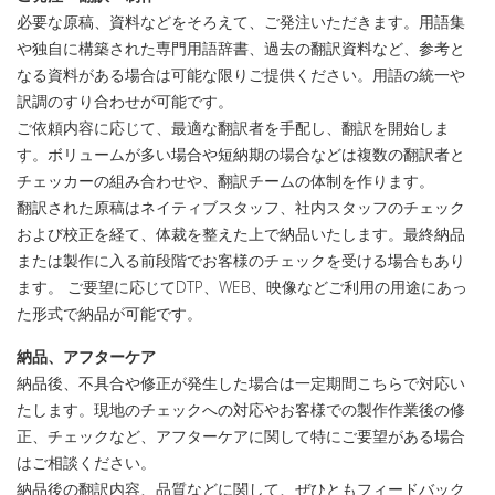
必要な原稿、資料などをそろえて、ご発注いただきます。用語集
や独自に構築された専門用語辞書、過去の翻訳資料など、参考と
なる資料がある場合は可能な限りご提供ください。用語の統一や
訳調のすり合わせが可能です。
ご依頼内容に応じて、最適な翻訳者を手配し、翻訳を開始しま
す。ボリュームが多い場合や短納期の場合などは複数の翻訳者と
チェッカーの組み合わせや、翻訳チームの体制を作ります。
翻訳された原稿はネイティブスタッフ、社内スタッフのチェック
および校正を経て、体裁を整えた上で納品いたします。最終納品
または製作に入る前段階でお客様のチェックを受ける場合もあり
ます。 ご要望に応じてDTP、WEB、映像などご利用の用途にあっ
た形式で納品が可能です。
納品、アフターケア
納品後、不具合や修正が発生した場合は一定期間こちらで対応い
たします。現地のチェックへの対応やお客様での製作作業後の修
正、チェックなど、アフターケアに関して特にご要望がある場合
はご相談ください。
納品後の翻訳内容、品質などに関して、ぜひともフィードバック